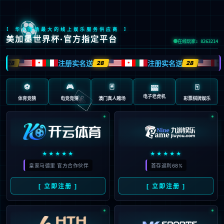
学校主站
师资力量
教师简介
当前位置:
网站首页
>>
师资力量
>>
教师简介
>> 正文
冯德学
发布日期：2021-03-05 作者： 来源： 点击：
2245