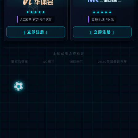
体育系举行首届硬笔书法比赛
2011-03-31
体育系举办健康文化节主题签名活动
2011-03-31
体育系举办健康文化节主题签名活动
2011-03-30
安康学院体育系第四届学生会成员名单
2011-03-15
体育系2010级班干部联系电话
2011-03-15
2009-2010学年度第二学期学生获奖情况统计